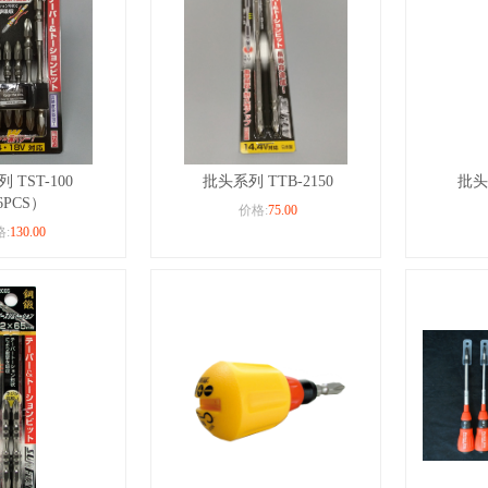
 TST-100
批头系列 TTB-2150
批头系
6PCS）
价格:
75.00
:
130.00