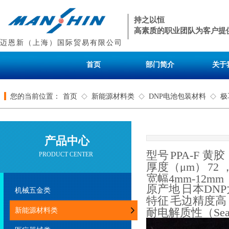
持之以恒
高素质的职业团队为客户提
迈恩新（上海）国际贸易有限公司
首页
部门简介
关于
您的当前位置：
首页
新能源材料类
DNP电池包装材料
极
◇
◇
◇
产品中心
型号
PPA-F 黄胶
PRODUCT CENTER
厚度（μm）
72 
宽幅4mm-12mm
原产地
日本DN
机械五金类
特征
毛边精度
新能源材料类
耐电解质性（Seal